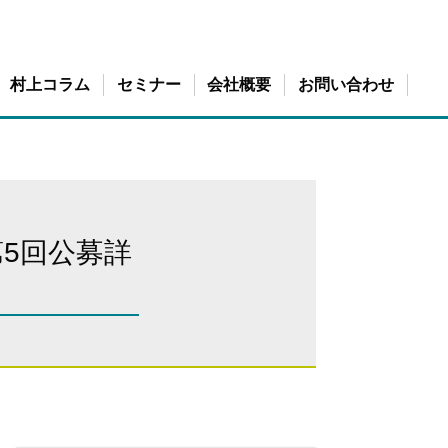
村上コラム
セミナー
会社概要
お問い合わせ
構築運用術
ルティング
承継）コンサルティング
第5回公募詳