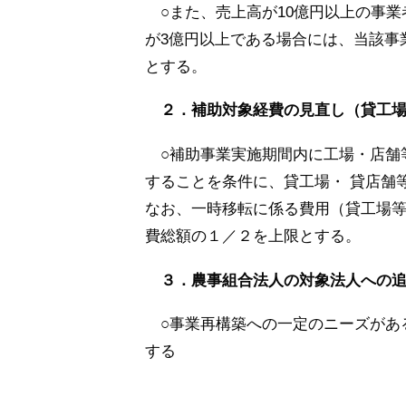
○また、売上高が10億円以上の事
が3億円以上である場合には、
当該事
とする。
２．補助対象経費の見直し（貸工
○補助事業実施期間内に工場・店舗
することを条件に、貸工場・
貸店舗
なお、
一時移転に係る費用（貸工場等
費総額の１／２を上限とする。
３．農事組合法人の対象法人への
○事業再構築への一定のニーズがあ
する