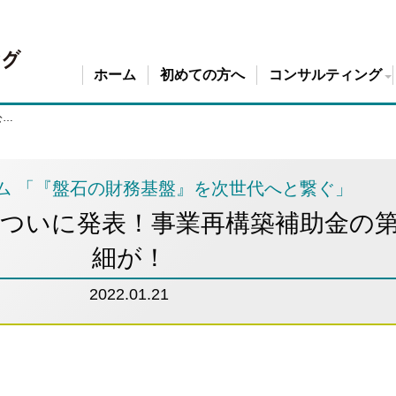
ホーム
初めての方へ
コンサルティング
魂を込めた事業計画の
資金調達力強化コンサ
スモールＭ＆Ａ（事業
ついに発表！事業再構築補助金の第5回公募詳細が！
ム 「『盤石の財務基盤』を次世代へと繋ぐ」
号］ ついに発表！事業再構築補助金の
細が！
2022.01.21