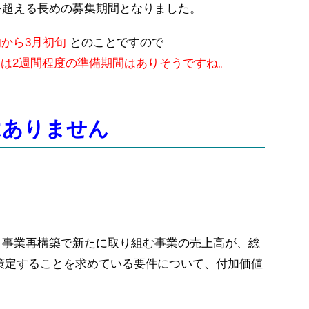
を超える長めの募集期間とな
りました。
旬から3月初旬
とのことですの
で
は2週間程度の準備期間はあ
りそうですね。
はありません
、
事業再構築で新たに取り組む事業の売上高が、総
策定することを求めている要件について、
付加価値
。