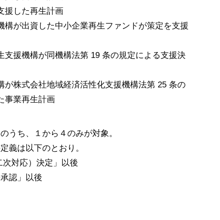
支援した再生計画
機構が出資した中小企業再生ファン
ドが策定を支援
支援機構が同機構法第 19 条の規定による支援決
構が株式会社地域経済活性化支援機
構法第 25 条の
た事業再生計画
」のうち、
１から４のみが対象。
の定義は以下のとおり。
二次対応）決定」以後
手承認」以後