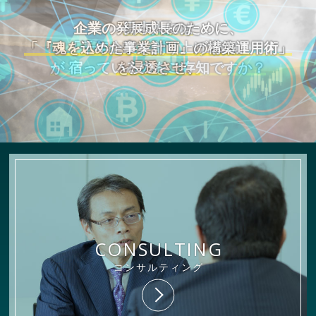
「経営者が次の後継者に胸を張って
企業の発展成長のために、
日本人には
資金ショートとは無縁の、
笑顔でバトンを渡せる会社」
を創出する。
「『魂を込めた事業計画』の構築運用術」
「千年企業を創り上げる力」
「『盤石の財務基盤』を持った会社」
を浸透させ、
が 宿っているのをご存知ですか？
を創出し、
株式会社 村上経営コンサルティング
CONSULTING
コンサルティング