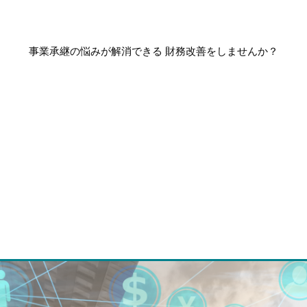
事業承継の悩みが解消できる 財務改善をしませんか？
ホーム
初めての方へ
コンサルティング
魂を込めた事業計画の構築運用術
資金調達力強化コンサルティング
スモールＭ＆Ａ（事業承継）コンサルティング
村上コラム
セミナー
会社概要
お問い合わせ