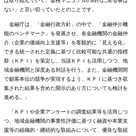
は取り組んでいく。金検マニュアルの時代に戻る事は
ない」と言い切っていたとのことです。
金融庁は、「金融行政方針」の中で、「金融仲介機
能のベンチマーク」を発展させ、各金融機関の金融仲
介（企業の価値向上支援等）を客観的に「見える化」
できる統一された定義に基づく比較可能な共通の指標
群（ＫＰＩ）を策定し、当該ＫＰＩも活用しつつ、地
域金融機関と深度ある対話を行う。また、金融機関間
で顧客本位の競争が実現するよう、ＫＰＩに基づき収
集された結果を含めた開示のあり方についても検討を
進める。」
「ＫＰＩや企業アンケートの調査結果等を活用しつ
つ、地域金融機関の事業性評価に基づく融資や本業支
援等の組織的・継続的な取組みについて、優良な取組